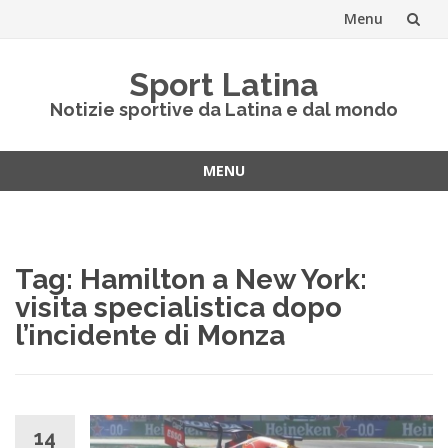
Menu
Vai
Sport Latina
al
Notizie sportive da Latina e dal mondo
contenuto
MENU
Vai
al
contenuto
Tag:
Hamilton a New York:
visita specialistica dopo
l’incidente di Monza
14