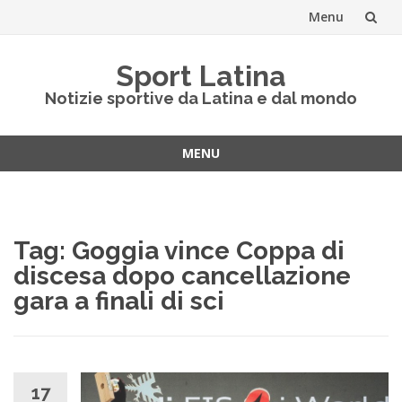
Menu
Vai
Sport Latina
al
Notizie sportive da Latina e dal mondo
contenuto
MENU
Vai
al
contenuto
Tag:
Goggia vince Coppa di
discesa dopo cancellazione
gara a finali di sci
17