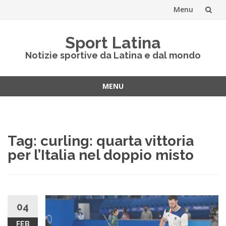
Menu
Vai
Sport Latina
al
Notizie sportive da Latina e dal mondo
contenuto
MENU
Vai
al
contenuto
Tag:
curling: quarta vittoria
per l’Italia nel doppio misto
04
FEB