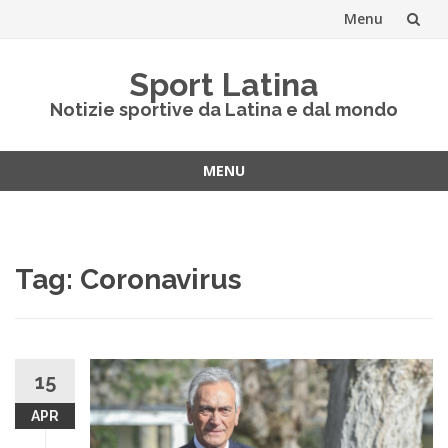
Menu
Vai
Sport Latina
al
Notizie sportive da Latina e dal mondo
contenuto
MENU
Vai
al
contenuto
Tag:
Coronavirus
15
APR