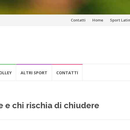
Vai
Contatti
Home
Sport Lati
al
contenuto
OLLEY
ALTRI SPORT
CONTATTI
e e chi rischia di chiudere