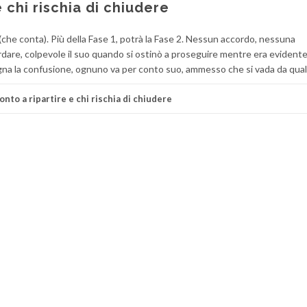
e chi rischia di chiudere
a (che conta). Più della Fase 1, potrà la Fase 2. Nessun accordo, nessuna
rdare, colpevole il suo quando si ostinò a proseguire mentre era evident
na la confusione, ognuno va per conto suo, ammesso che si vada da qual
onto a ripartire e chi rischia di chiudere