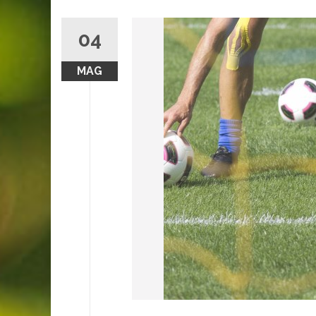
04
MAG