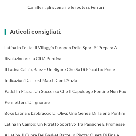
Camilleri: gli scenari e le ipotesi
,
Ferrari
Articoli consigliati:
Latina In Festa: Il Villaggio Europeo Dello Sport Si Prepara A
Rivoluzionare La Città Pontina
Il Latina Calcio, Baez E Un Rigore Che Sa Di Riscatto: Prime
Indicazioni Dal Test Match Con L’Anzio
Padel In Piazza: Un Successo Che Il Capoluogo Pontino Non Può
Permettersi Di Ignorare
Boxe Latina E L’abbraccio Di Oliva: Una Genesi Di Talenti Pontini
Latina In Campo: Un Ritratto Sportivo Tra Passione E Promesse
A Latina, Il Cuore Del Basket Batte In Piazza: Quarti Di Finale