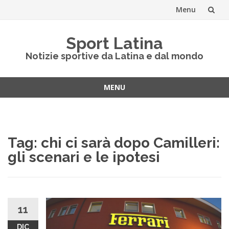
Menu
Vai
Sport Latina
al
Notizie sportive da Latina e dal mondo
contenuto
MENU
Vai
al
contenuto
Tag:
chi ci sarà dopo Camilleri:
gli scenari e le ipotesi
11
DIC