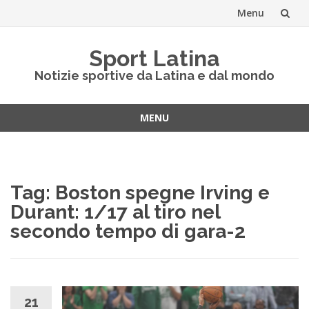
Menu
Vai
Sport Latina
al
Notizie sportive da Latina e dal mondo
contenuto
MENU
Vai
al
contenuto
Tag:
Boston spegne Irving e
Durant: 1/17 al tiro nel
secondo tempo di gara-2
21