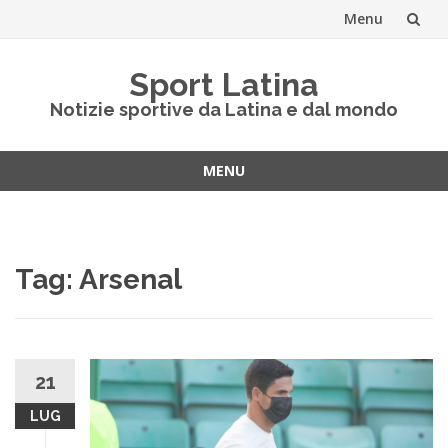
Menu
Vai
Sport Latina
al
Notizie sportive da Latina e dal mondo
contenuto
MENU
Vai
al
contenuto
Tag:
Arsenal
21
LUG