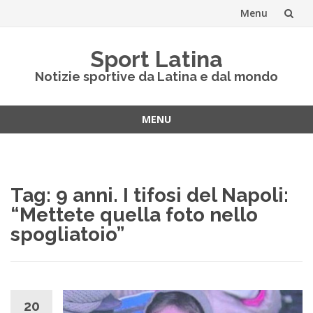
Menu
Vai
Sport Latina
al
Notizie sportive da Latina e dal mondo
contenuto
MENU
Vai
al
contenuto
Tag:
9 anni. I tifosi del Napoli:
“Mettete quella foto nello
spogliatoio”
20