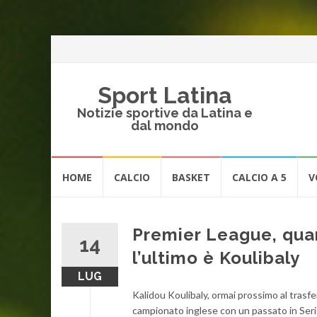
Sport Latina
Notizie sportive da Latina e
dal mondo
Vai
HOME
CALCIO
BASKET
CALCIO A 5
V
al
contenuto
Premier League, quan
14
l’ultimo è Koulibaly
LUG
Kalidou Koulibaly, ormai prossimo al trasfer
campionato inglese con un passato in Seri