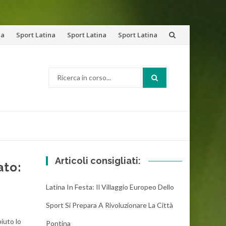
na
Sport Latina
Sport Latina
Sport Latina
Cerca:
Articoli consigliati:
ato:
Latina In Festa: Il Villaggio Europeo Dello
Sport Si Prepara A Rivoluzionare La Città
iuto lo
Pontina