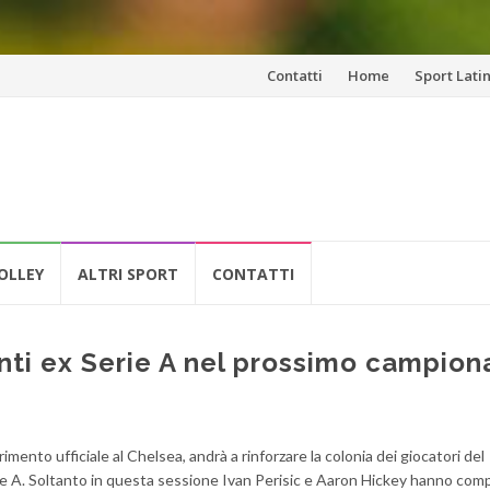
Vai
Contatti
Home
Sport Lati
al
contenuto
OLLEY
ALTRI SPORT
CONTATTI
ti ex Serie A nel prossimo campion
imento ufficiale al Chelsea, andrà a rinforzare la colonia dei giocatori del
e A. Soltanto in questa sessione Ivan Perisic e Aaron Hickey hanno comp