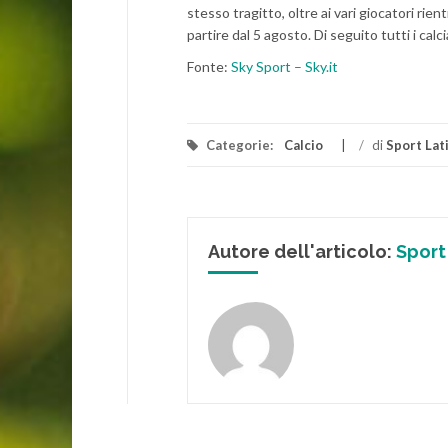
stesso tragitto, oltre ai vari giocatori rie
partire dal 5 agosto. Di seguito tutti i calc
Fonte:
Sky Sport – Sky.it
Categorie:
Calcio
/
di
Sport Lat
Autore dell'articolo:
Sport