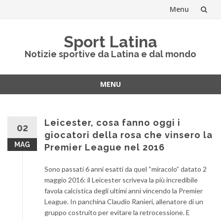
Menu
Vai
Sport Latina
al
Notizie sportive da Latina e dal mondo
contenuto
MENU
Vai
al
contenuto
Leicester, cosa fanno oggi i
02
giocatori della rosa che vinsero la
MAG
Premier League nel 2016
Sono passati 6 anni esatti da quel “miracolo” datato 2
maggio 2016: il Leicester scriveva la più incredibile
favola calcistica degli ultimi anni vincendo la Premier
League. In panchina Claudio Ranieri, allenatore di un
gruppo costruito per evitare la retrocessione. E