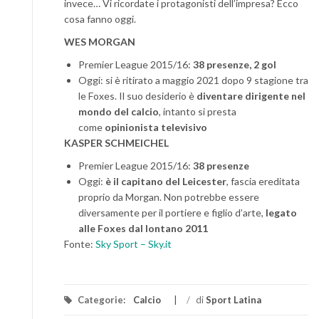
invece… Vi ricordate i protagonisti dell’impresa? Ecco
cosa fanno oggi.
WES MORGAN
Premier League 2015/16:
38 presenze, 2 gol
Oggi: si è ritirato a maggio 2021 dopo 9 stagione tra
le Foxes. Il suo desiderio è
diventare dirigente nel
mondo del calcio
, intanto si presta
come
opinionista televisivo
KASPER SCHMEICHEL
Premier League 2015/16:
38 presenze
Oggi:
è il capitano del Leicester
, fascia ereditata
proprio da Morgan. Non potrebbe essere
diversamente per il portiere e figlio d’arte,
legato
alle Foxes dal lontano 2011
Fonte:
Sky Sport – Sky.it
Categorie:
Calcio
/
di
Sport Latina