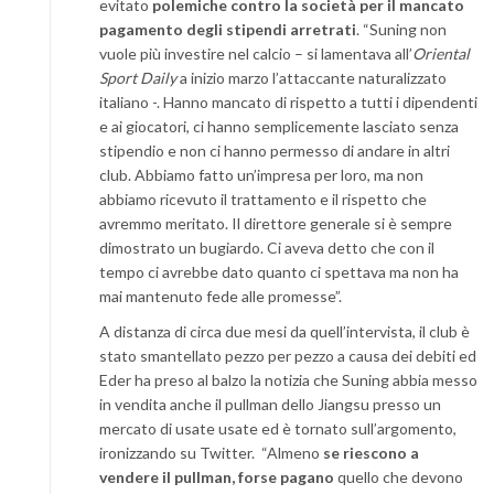
evitato
polemiche contro la società per il mancato
pagamento degli stipendi arretrati
. “Suning non
vuole più investire nel calcio – si lamentava all’
Oriental
Sport Daily
a inizio marzo l’attaccante naturalizzato
italiano -. Hanno mancato di rispetto a tutti i dipendenti
e ai giocatori, ci hanno semplicemente lasciato senza
stipendio e non ci hanno permesso di andare in altri
club. Abbiamo fatto un’impresa per loro, ma non
abbiamo ricevuto il trattamento e il rispetto che
avremmo meritato. Il direttore generale si è sempre
dimostrato un bugiardo. Ci aveva detto che con il
tempo ci avrebbe dato quanto ci spettava ma non ha
mai mantenuto fede alle promesse”.
A distanza di circa due mesi da quell’intervista, il club è
stato smantellato pezzo per pezzo a causa dei debiti ed
Eder ha preso al balzo la notizia che Suning abbia messo
in vendita anche il pullman dello Jiangsu presso un
mercato di usate usate ed è tornato sull’argomento,
ironizzando su Twitter. “Almeno
se riescono a
vendere il pullman, forse pagano
quello che devono