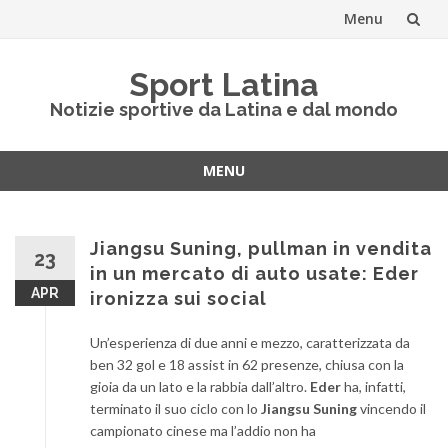
Menu
Vai
Sport Latina
al
Notizie sportive da Latina e dal mondo
contenuto
MENU
Vai
al
contenuto
Jiangsu Suning, pullman in vendita
23
in un mercato di auto usate: Eder
APR
ironizza sui social
Un’esperienza di due anni e mezzo, caratterizzata da
ben 32 gol e 18 assist in 62 presenze, chiusa con la
gioia da un lato e la rabbia dall’altro.
Eder
ha, infatti,
terminato il suo ciclo con lo
Jiangsu Suning
vincendo il
campionato cinese ma l’addio non ha