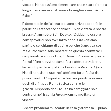
giocare. Non possiamo dimenticare che è stato fermo a
lungo,
deve ancora ritrovare la miglior condizione
fisica
“.
E dopo quelle dell’allenatore sono arrivate proprio le
parole dell’attaccante bosniaco: “Non è stata la nostra
la serata”, ammette
Edin Dzeko
. “Dobbiamo essere
consapevoli di non aver fatto bene. Ora voltiamo
pagina e
cerchiamo di capire perché è andata così
male
. Possiamo solo imparare da questa sconfitta: il
campionato è ancora lungo”. Dove può arrivare questa
Roma? “Fino a oggi abbiamo fatto abbastanza bene,
lasciando perdere quel ko a tavolino a
Verona
. Qui a
Napoli non siamo stati noi, abbiamo fatto fatica dal
primo minuto. E’ importante tornare presto a essere
quelli di prima.
La Roma fatica contro le
grandi?
Rispondo che il
Milan
ha pareggiato solo
contro di noi. E con la
Juve
avremmo meritato di
vincere”.
Ancora
problemi muscolari
in casa giallorossa. Il primo