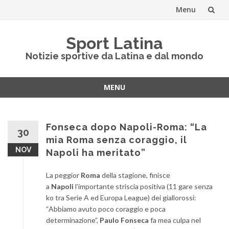
Menu
Vai
Sport Latina
al
Notizie sportive da Latina e dal mondo
contenuto
MENU
Vai
al
contenuto
Fonseca dopo Napoli-Roma: “La
30
mia Roma senza coraggio, il
NOV
Napoli ha meritato”
La peggior
Roma
della stagione, finisce
a
Napoli
l’importante striscia positiva (11 gare senza
ko tra Serie A ed Europa League) dei giallorossi:
“Abbiamo avuto poco coraggio e poca
determinazione”,
Paulo Fonseca
fa mea culpa nel