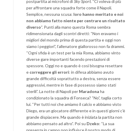
postpartita ai microfoni di
Sky Sport
. “Ci voleva di più
per affrontare una squadra forte come il Napoli.
Semplice, nessuna scusa:
loro hanno meritato e noi
non abbiamo fatto niente per centrare un risultato
diverso
“. Punti alla mano questa Roma sembra
ridimensionata dagli scontri diretti: “Non eravamo i
migliori del mondo prima di questa partita e oggi non
siamo i peggiori”, l’allenatore giallorosso non fa drammi.
“Ogni sfida è un test per la mia Roma, abbiamo vinto
diverse gare importanti facendo prestazioni di
spessore. Oggi no e quando è così bisogna resettare
e
correggere gli errori
: in difesa abbiamo avuto
grande difficoltà soprattutto a destra, senza essere
aggressivi, mentre in fase di possesso siamo stati
sterili”. La notte di Napoli per
Maradona
ha
condizionato la squadra di Fonseca? “No”, taglia corto
lui. “Per tutti noi che amiamo il calcio e abbiamo visto
Diego, era un giocatore differente e in questi giorni c’è
grande dispiacere. Ma quando è iniziata la partita non
abbiamo pensato ad altro”. Poi su
Dzeko
: “La sua
presenza in campo non influisce il nostro modo di