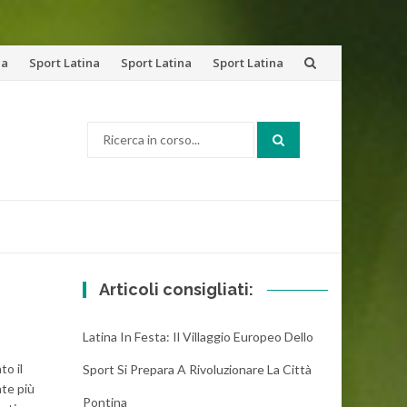
na
Sport Latina
Sport Latina
Sport Latina
Cerca:
Articoli consigliati:
Latina In Festa: Il Villaggio Europeo Dello
to il
Sport Si Prepara A Rivoluzionare La Città
nte più
Pontina