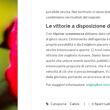
possibile vincita. Nel territorio ci viene do
combiniamo nei risultati del negozio.
Le vittorie a disposizione
Con
tipster scommesse
abbiamo dato una 
al gioco sicuro. L’intervento dell’agenzia 
proprie possibilità e dia il migliore piacere
vincite interessanti e aperte. Ci trovi come
vittoria che vogliono ricevere. Siamo favo
quote che unisce eventi sportivi, pubblici 
interessante proposta di settore, che è sce
velocità di ciò che si possa immaginare. 
della giornata, portando un processo di ri
Per maggiori informazioni:
originalbet.stor
Categorie:
Calcio
/
di
Sport Lat