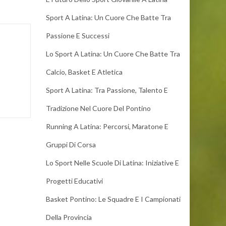
Sport A Latina: Un Cuore Che Batte Tra
Passione E Successi
Lo Sport A Latina: Un Cuore Che Batte Tra
Calcio, Basket E Atletica
Sport A Latina: Tra Passione, Talento E
Tradizione Nel Cuore Del Pontino
Running A Latina: Percorsi, Maratone E
Gruppi Di Corsa
Lo Sport Nelle Scuole Di Latina: Iniziative E
Progetti Educativi
Basket Pontino: Le Squadre E I Campionati
Della Provincia