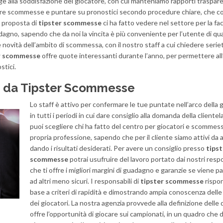
lge alla soddisfazione del giocatore, con cui manteniamo rapporti traspare
uare scommesse e puntare su pronostici secondo procedure chiare, che 
a proposta di
tipster scommesse
ci ha fatto vedere nel settore per la faci
uadagno, sapendo che da noi la vincita è più conveniente per l’utente di q
 novità dell’ambito di scommessa, con il nostro staff a cui chiedere serie
r scommesse
offre quote interessanti durante l’anno, per permettere all
stici.
o da Tipster Scommesse
Lo staff è attivo per confermare le tue puntate nell’arco della 
in tutti i periodi in cui dare consiglio alla domanda della clientel
puoi scegliere chi ha fatto del centro per giocatori e scommess
propria professione, sapendo che per il cliente siamo attivi da 
dando i risultati desiderati. Per avere un consiglio presso
tipst
scommesse
potrai usufruire del lavoro portato dai nostri respo
che ti offre i migliori margini di guadagno e garanzie se viene 
ad altri meno sicuri. I responsabili di
tipster scommesse
rispo
base a criteri di rapidità e dimostrando ampia conoscenza delle
dei giocatori. La nostra agenzia provvede alla definizione delle 
offre l’opportunità di giocare sui campionati, in un quadro che d