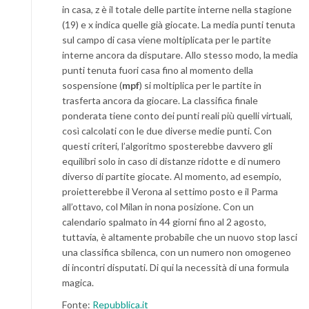
in casa, z è il totale delle partite interne nella stagione
(19) e x indica quelle già giocate. La media punti tenuta
sul campo di casa viene moltiplicata per le partite
interne ancora da disputare. Allo stesso modo, la media
punti tenuta fuori casa fino al momento della
sospensione (
mpf
) si moltiplica per le partite in
trasferta ancora da giocare. La classifica finale
ponderata tiene conto dei punti reali più quelli virtuali,
così calcolati con le due diverse medie punti. Con
questi criteri, l’algoritmo sposterebbe davvero gli
equilibri solo in caso di distanze ridotte e di numero
diverso di partite giocate. Al momento, ad esempio,
proietterebbe il Verona al settimo posto e il Parma
all’ottavo, col Milan in nona posizione. Con un
calendario spalmato in 44 giorni fino al 2 agosto,
tuttavia, è altamente probabile che un nuovo stop lasci
una classifica sbilenca, con un numero non omogeneo
di incontri disputati. Di qui la necessità di una formula
magica.
Fonte:
Repubblica.it