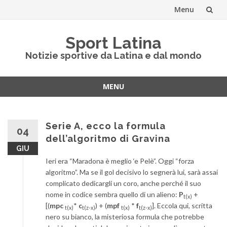
Menu
Vai
Sport Latina
al
Notizie sportive da Latina e dal mondo
contenuto
MENU
Vai
al
contenuto
Serie A, ecco la formula
04
dell’algoritmo di Gravina
GIU
Ieri era “Maradona è meglio ‘e Pelè”. Oggi “forza
algoritmo”. Ma se il gol decisivo lo segnerà lui, sarà assai
complicato dedicargli un coro, anche perché il suo
nome in codice sembra quello di un alieno:
P
+
t(x)
[(
mpc
*
c
) + (
mpf
*
f
]. Eccola qui, scritta
t(x)
t(z-x)
t(x)
t(z-x)
nero su bianco, la misteriosa formula che potrebbe