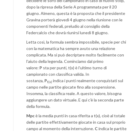
decidere le sorti del campionato in caso di nuovo stop,
dopo la ripresa della Serie A programmata per il 20
giugno. Almeno, questa è la proposta che il presidente
Gravina porterà giovedì 4 giugno nella riunione con le
componenti federali, preludio al consiglio della
Federcalcio che dovrà riunirsi lunedì 8 giugno.
Letta così, la formula sembra impossibile, specie per chi
con la matematica ha sempre avuto una relazione
complicata. Ma si può decriptare molto facilmente con
l’aiuto della legenda. Cominciamo dal primo
valore:
P
sta per punti, t(x) è l’ultimo turno di
campionato con classifica valida. In
sostanza,
P
indica i punti realmente conquistati sul
t(x)
campo nelle partite giocate fino alla sospensione.
Insomma, la classifica reale. A questo valore, bisogna
aggiungere un dato virtuale. E qui c’è la seconda parte
della formula.
Mpc
è la media punti in casa riferita a t(x), cioè al totale
delle partite effettivamente giocate in casa sul proprio
campo al momento della interruzione.
C
indica le partite