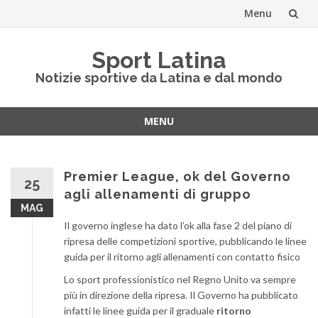
Menu
Vai
Sport Latina
al
Notizie sportive da Latina e dal mondo
contenuto
MENU
Vai
al
contenuto
Premier League, ok del Governo
25
agli allenamenti di gruppo
MAG
Il governo inglese ha dato l’ok alla fase 2 del piano di
ripresa delle competizioni sportive, pubblicando le linee
guida per il ritorno agli allenamenti con contatto fisico
Lo sport professionistico nel Regno Unito va sempre
più in direzione della ripresa. Il Governo ha pubblicato
infatti le linee guida per il graduale
ritorno