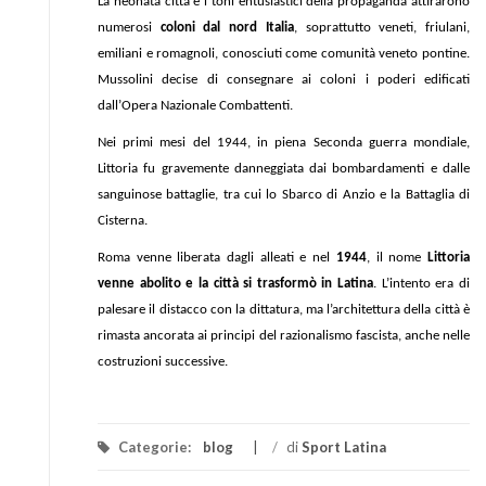
La neonata città e i toni entusiastici della propaganda attirarono
numerosi
coloni dal nord Italia
, soprattutto veneti, friulani,
emiliani e romagnoli, conosciuti come comunità veneto pontine.
Mussolini decise di consegnare ai coloni i poderi edificati
dall’Opera Nazionale Combattenti.
Nei primi mesi del 1944, in piena Seconda guerra mondiale,
Littoria fu gravemente danneggiata dai bombardamenti e dalle
sanguinose battaglie, tra cui lo Sbarco di Anzio e la Battaglia di
Cisterna.
Roma venne liberata dagli alleati e nel
1944
, il nome
Littoria
venne abolito e la città si trasformò in Latina
. L’intento era di
palesare il distacco con la dittatura, ma l’architettura della città è
rimasta ancorata ai principi del razionalismo fascista, anche nelle
costruzioni successive.
Categorie:
blog
/
di
Sport Latina