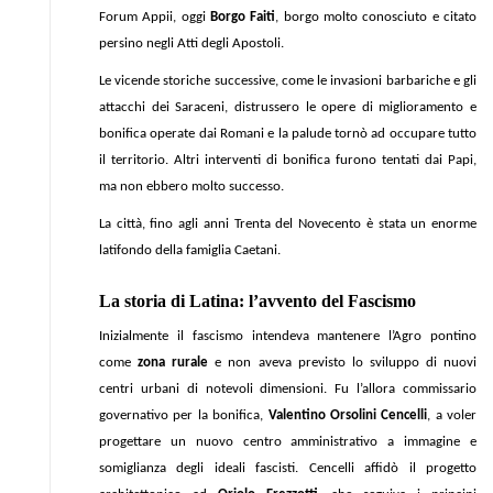
Forum Appii, oggi
Borgo Faiti
, borgo molto conosciuto e citato
persino negli Atti degli Apostoli.
Le vicende storiche successive, come le invasioni barbariche e gli
attacchi dei Saraceni, distrussero le opere di miglioramento e
bonifica operate dai Romani e la palude tornò ad occupare tutto
il territorio. Altri interventi di bonifica furono tentati dai Papi,
ma non ebbero molto successo.
La città, fino agli anni Trenta del Novecento è stata un enorme
latifondo della famiglia Caetani.
La storia di Latina: l’avvento del Fascismo
Inizialmente il fascismo intendeva mantenere l’Agro pontino
come
zona rurale
e non aveva previsto lo sviluppo di nuovi
centri urbani di notevoli dimensioni. Fu l’allora commissario
governativo per la bonifica,
Valentino Orsolini Cencelli
, a voler
progettare un nuovo centro amministrativo a immagine e
somiglianza degli ideali fascisti. Cencelli affidò il progetto