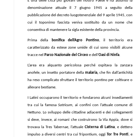
È una delle città più giovani del nostro Paese e ha assunto la
denominazione attuale il 7 giugno 1945 a seguito della
pubblicazione del decreto luogotenenziale del 9 aprile 1945, con
cui il toponimo fascista veniva sostituito da un nome che
consentiva di mantenere la sigla esistente della provincia.
Prima della
bonifica dell’Agro Pontino
, il territorio era
caratterizzato da estese zone umide di cui sono visibili alcune
tracce nel
Parco Nazionale del Circeo
e dell’
Oasi di Ninfa
.
L’area era alquanto pericolosa perché ospitava la zanzara
anofele, un insetto portatore della
malaria,
che fin dall’antichità
ha reso complicato sfruttare il territorio pontino per coltivare o
allevare bestiame.
I Latini occuparono il territorio e fondarono alcuni insediamenti
tra cui la famosa
Satricum
, ai confini con l’attuale comune di
Nettuno. Lo sviluppo delle cittadine adiacenti e dei collegamenti
si deve, invece, ai romani che costruirono la Via Appia, dove si
trovava la Tres Tabernae, l’attuale
Cisterna di Latina
, e dettero
impulso a diversi centri tra cui Tripontium, oggi
Tor Tre Ponti
, e