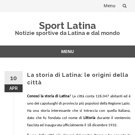
Menu
Vai
Sport Latina
al
Notizie sportive da Latina e dal mondo
contenuto
MENU
Vai
al
contenuto
La storia di Latina: le origini della
10
città
APR
Conosci la storia di Latina
? La città conta 126.047 abitanti ed è
uno dei capoluoghi di provincia più popolosi della Regione Lazio.
Ha una storia interessante che si intreccia con quella italiana,
dato che fu fondata col nome di
Littoria
durante il ventennio
fascista ed inaugurata ufficialmente il 18 dicembre 1932.