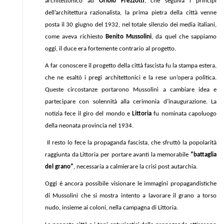
architettonico ad
Oriolo Frezzotti
, che seguiva i principi
dell’architettura razionalista, la prima pietra della città venne
posta il 30 giugno del 1932, nel totale silenzio dei media italiani,
come aveva richiesto
Benito Mussolini
, da quel che sappiamo
oggi, il duce era fortemente contrario al progetto.
A far conoscere il progetto della città fascista fu la stampa estera,
che ne esaltò i pregi architettonici e la rese un’opera politica.
Queste circostanze portarono Mussolini a cambiare idea e
partecipare con solennità alla cerimonia d’inaugurazione. La
notizia fece il giro del mondo e
Littoria
fu nominata capoluogo
della neonata provincia nel 1934.
Il resto lo fece la propaganda fascista, che sfruttò la popolarità
raggiunta da Littoria per portare avanti la memorabile
“battaglia
del grano”
, necessaria a calmierare la crisi post autarchia.
Oggi è ancora possibile visionare le immagini propagandistiche
di Mussolini che si mostra intento a lavorare il grano a torso
nudo, insieme ai coloni, nella campagna di Littoria.