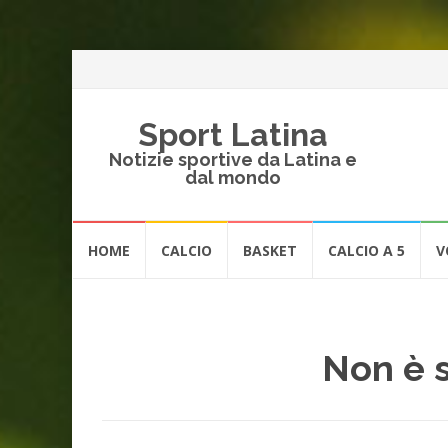
Sport Latina
Notizie sportive da Latina e
dal mondo
Vai
HOME
CALCIO
BASKET
CALCIO A 5
V
al
contenuto
Non è s