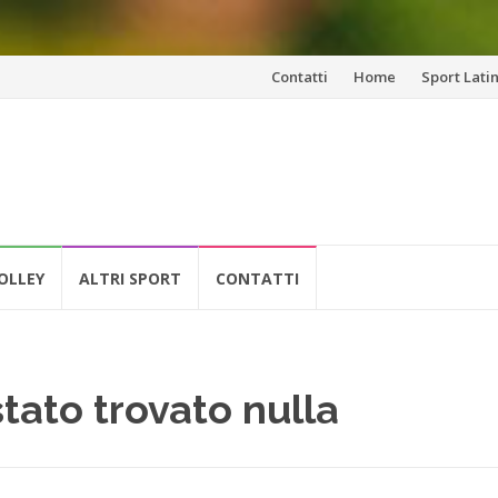
Vai
Contatti
Home
Sport Lati
al
contenuto
OLLEY
ALTRI SPORT
CONTATTI
tato trovato nulla