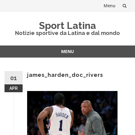
Menu
Vai
Sport Latina
al
Notizie sportive da Latina e dal mondo
contenuto
MENU
Vai
al
contenuto
james_harden_doc_rivers
01
APR