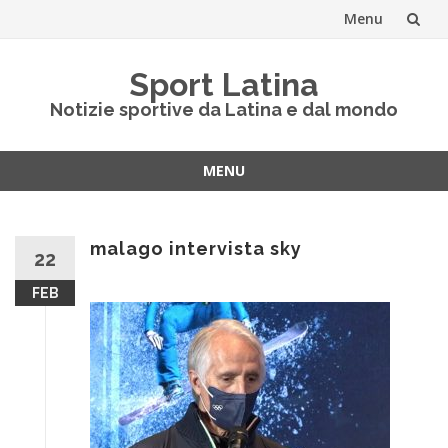
Menu
Vai
Sport Latina
al
Notizie sportive da Latina e dal mondo
contenuto
MENU
Vai
al
contenuto
malago intervista sky
22
FEB