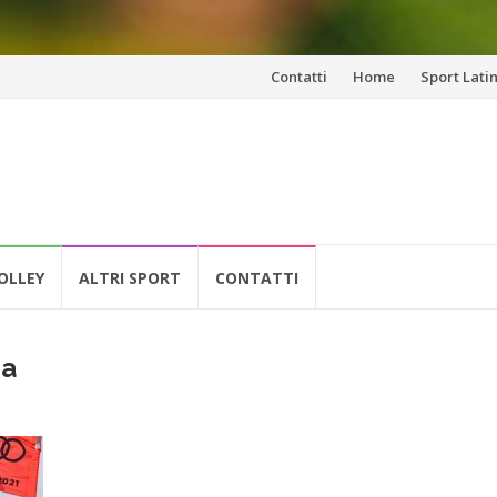
Vai
Contatti
Home
Sport Lati
al
contenuto
OLLEY
ALTRI SPORT
CONTATTI
sa