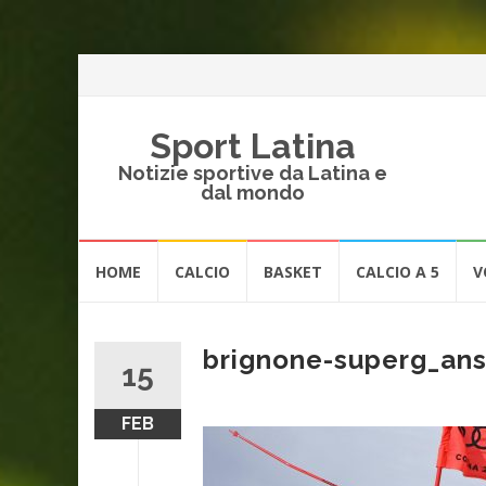
Sport Latina
Notizie sportive da Latina e
dal mondo
Vai
HOME
CALCIO
BASKET
CALCIO A 5
V
al
contenuto
brignone-superg_an
15
FEB