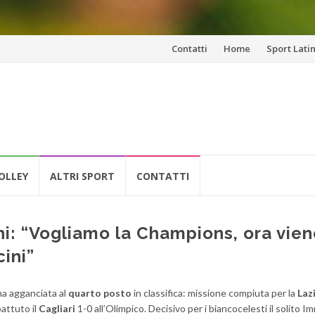
Vai
Contatti
Home
Sport Lati
al
contenuto
OLLEY
ALTRI SPORT
CONTATTI
hi: “Vogliamo la Champions, ora viene
cini”
a agganciata al
quarto posto
in classifica: missione compiuta per la
Laz
battuto il
Cagliari
1-0 all’Olimpico. Decisivo per i biancocelesti il solito I