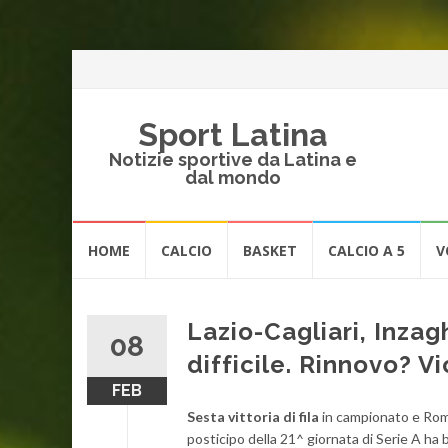
Sport Latina
Notizie sportive da Latina e
dal mondo
Vai
HOME
CALCIO
BASKET
CALCIO A 5
V
al
contenuto
Lazio-Cagliari, Inzag
08
difficile. Rinnovo? Vi
FEB
Sesta vittoria di fila
in campionato e Rom
posticipo della 21^ giornata di Serie A ha 