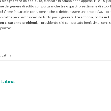
so bisogna fare un applauso
, è andato in campo dopo appena 10 e 16 gio
one del genere di solito comporta anche tre o quattro settimane di stop, l
vo?
Come in tutte le cose, penso che ci debba essere una trattativa. Il p
 con calma perché ho ricevuto tutto pochi giorni fa. C’è armonia,
come in tu
non ci saranno problemi
. Il presidente si è comportato benissimo, con i 
 punto
“.
 Latina
 Latina