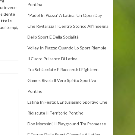
rni
Pontina
ui invece
residente
“Padel In Piazza” A Latina: Un Open Day
tte le
Che Rivitalizza Il Centro Storico All’Insegna
suoi tempi,
Dello Sport E Della Socialità
Volley In Piazza: Quando Lo Sport Riempie
Il Cuore Pulsante Di Latina
Tra Schiacciate E Racconti: L’Eighteen
Games Rivela Il Vero Spirito Sportivo
Pontino
Latina In Festa: L’Entusiasmo Sportivo Che
Ridiscute Il Territorio Pontino
Don Morosini, Il Playground Tra Promesse
E Futuro Dello Sport Giovanile A Latina