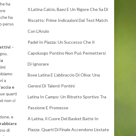
che ha
Il Latina Calcio, Baez E Un Rigore Che Sa Di
ore
 che ha
Riscatto: Prime Indicazioni Dal Test Match
mo perso
Con L’Anzio
Padel In Piazza: Un Successo Che Il
ettivi
–
Capoluogo Pontino Non Può Permettersi
ogno.
la
Di Ignorare
imi
abbiamo
Boxe Latina E L’abbraccio Di Oliva: Una
ri a
Genesi Di Talenti Pontini
faccia e
que quarti
Latina In Campo: Un Ritratto Sportivo Tra
é non ci
Passione E Promesse
zione, e
A Latina, Il Cuore Del Basket Batte In
rrabbiare
Piazza: Quarti Di Finale Accendono L’estate
gno di