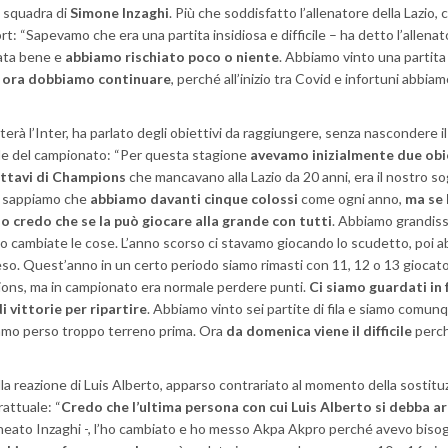
la squadra di
Simone Inzaghi
. Più che soddisfatto l’allenatore della Lazio, 
t: “Sapevamo che era una partita insidiosa e difficile – ha detto l’allenat
tata bene e
abbiamo rischiato poco o niente
. Abbiamo vinto una partita
:
ora dobbiamo continuare
, perché all’inizio tra Covid e infortuni abbia
terà l’Inter, ha parlato degli obiettivi da raggiungere, senza nascondere il
ziale del campionato: “Per questa stagione
avevamo inizialmente due obi
ottavi di Champions
che mancavano alla Lazio da 20 anni, era il nostro s
: sappiamo che
abbiamo davanti cinque colossi
come ogni anno,
ma se 
o credo che se la può giocare alla grande con tutti
. Abbiamo grandiss
ono cambiate le cose. L’anno scorso ci stavamo giocando lo scudetto, poi 
so. Quest’anno in un certo periodo siamo rimasti con 11, 12 o 13 giocato
pions, ma in campionato era normale perdere punti.
Ci siamo guardati in 
i vittorie per ripartire
. Abbiamo vinto sei partite di fila e siamo comun
iamo perso troppo terreno prima. Ora
da domenica viene il difficile
perch
ella reazione di Luis Alberto, apparso contrariato al momento della sostitu
rattuale: “
Credo che l’ultima persona con cui Luis Alberto si debba a
neato Inzaghi -, l’ho cambiato e ho messo Akpa Akpro perché avevo biso