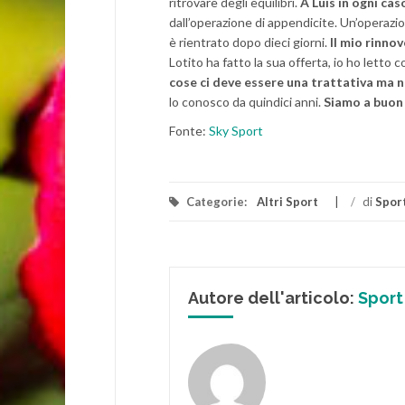
ritrovare degli equilibri.
A Luis in ogni ca
dall’operazione di appendicite. Un’operazi
è rientrato dopo dieci giorni.
Il mio rinno
Lotito ha fatto la sua offerta, io ho letto
cose ci deve essere una trattativa ma 
lo conosco da quindici anni.
Siamo a buon
Fonte:
Sky Sport
Categorie:
Altri Sport
/
di
Sport
Autore dell'articolo:
Sport