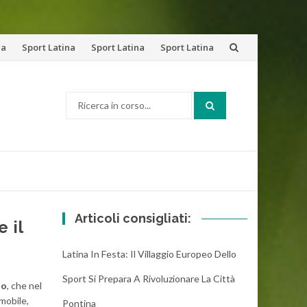
na
Sport Latina
Sport Latina
Sport Latina
Cerca:
Articoli consigliati:
 il
Latina In Festa: Il Villaggio Europeo Dello
Sport Si Prepara A Rivoluzionare La Città
io
, che nel
mmobile,
Pontina