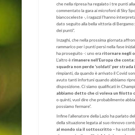
che nella ripresa ha regalato i tre punti al
commentato la gara ai microfoni di Sky Spor
biancoceleste -, i ragazzi l’hanno interpre
dato seguito alla bella vittoria di Bergamo
dei punti”.
Inzaghi, che nella prossima giornata affron
rammarico per i punti persi nella fase ini
ha proseguito -: uno era
ritornare negli 
L’altro è
rimanere nell’Europa che conta
squadra non perde ‘soldati’ per strada i
rimpianti, da quando è arrivato il Covid s
avuto tanti infortuni quando abbiamo ripre
disposizione. Ci siamo qualificati in Cham
abbiamo detto che ci voleva un filotto d
o quinti, vuol dire che probabilmente abb
possiamo fermare”.
Infine l’allenatore della Lazio ha parlato d
della situazione legata al suo rinnovo cont
al mondo sia il sottoscritto
– ha sottoli