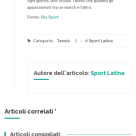
ogni giorno, uno Studio Tennis che guiderà gli
appassionati tra un match e l’altro.
Fonte:
Sky Sport
Categorie:
Tennis
/
di
Sport Latina
Autore dell'articolo:
Sport Latina
Articoli correlati '
Articoli consigliati: