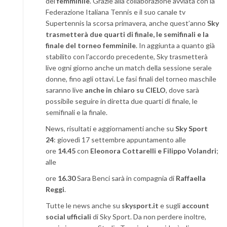
del
femminile
. Grazie alla collaborazione avviata con la
Federazione Italiana Tennis e il suo canale tv
Supertennis la scorsa primavera, anche quest’anno
Sky
trasmetterà due quarti di finale, le semifinali e la
finale del torneo femminile
. In aggiunta a quanto già
stabilito con l’accordo precedente, Sky trasmetterà
live ogni giorno anche un match della sessione serale
donne, fino agli ottavi. Le fasi finali del torneo maschile
saranno live
anche in chiaro su CIELO
, dove sarà
possibile seguire in diretta due quarti di finale, le
semifinali e la finale.
News, risultati e aggiornamenti anche su
Sky Sport
24
: giovedì 17 settembre appuntamento alle
ore
14.45
con
Eleonora Cottarelli e Filippo Volandri
;
alle
ore
16.30
Sara Benci sarà in compagnia di
Raffaella
Reggi
.
Tutte le news anche su
skysport.it
e sugli
account
social ufficiali
di Sky Sport. Da non perdere inoltre,