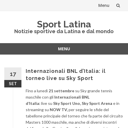
Menu
Vai
Sport Latina
al
Notizie sportive da Latina e dal mondo
contenuto
MENU
Vai
al
contenuto
Internazionali BNL d’Italia: il
17
torneo live su Sky Sport
SET
Fino a lunedì
21 settembre
su Sky grande tennis
maschile con gli
Internazionali BNL
d’Italia:
live su
Sky Sport Uno, Sky Sport Arena
e in
streaming su
NOW TV,
per seguire le sfide del
tabellone principale del torneo che fa parte del circuito
Masters 1000 maschile, ma anche di diversi incontri