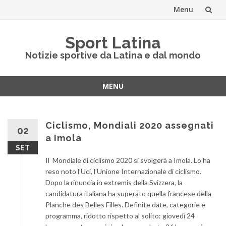
Menu
Vai
Sport Latina
al
Notizie sportive da Latina e dal mondo
contenuto
MENU
Vai
al
contenuto
Ciclismo, Mondiali 2020 assegnati
02
a Imola
SET
Il Mondiale di ciclismo 2020 si svolgerà a Imola. Lo ha
reso noto l’Uci, l’Unione Internazionale di ciclismo.
Dopo la rinuncia in extremis della Svizzera, la
candidatura italiana ha superato quella francese della
Planche des Belles Filles. Definite date, categorie e
programma, ridotto rispetto al solito: giovedì 24