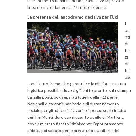
le cronometro uomini e donne, sabato 26 la prova in
linea donne e domenica 27 i professionisti.
La presenza dell’autodromo decisiva per l’Uci
I
pu
nti
di
for
za
di
Im
ola
sono l’autodromo, che garantisce la miglior struttura
logistica possibile, dove è già tutto pronto, sala stampa
da mille posti, box separati (quelli della F.1) per le
Nazionali e garanzie sanitarie e di distanziamento
sociale per gli addetti ai lavori, e il percorso, il circuito
dei Tre Monti, duro quasi quanto quello di Martigny,
dove era stato fissato inizialmente l’appuntamento
iridato, poi saltato per le precauzioni sanitarie del