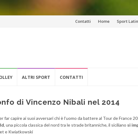
Vai
Contatti
Home
Sport Lati
al
contenuto
OLLEY
ALTRI SPORT
CONTATTI
ionfo di Vincenzo Nibali nel 2014
r far capire ai suoi avversari chi è l’uomo da battere al Tour de France 2
ld
, una piccola classica del nord tra le strade britanniche, il siciliano
si im
aet e Kwiatkowski