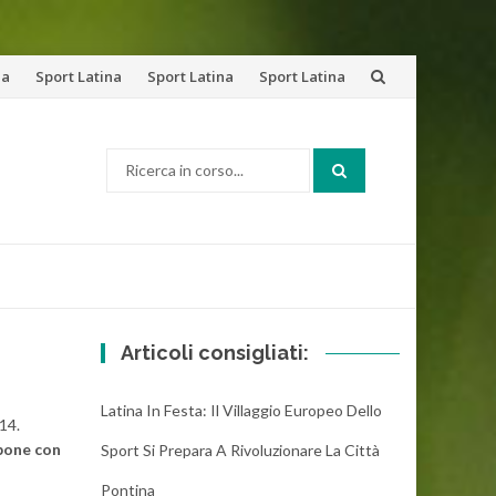
na
Sport Latina
Sport Latina
Sport Latina
Cerca:
Articoli consigliati:
Latina In Festa: Il Villaggio Europeo Dello
014.
pone con
Sport Si Prepara A Rivoluzionare La Città
Pontina