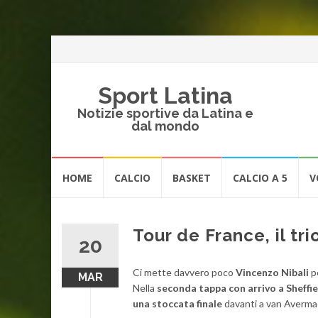
Sport Latina
Notizie sportive da Latina e
dal mondo
Vai
HOME
CALCIO
BASKET
CALCIO A 5
V
al
contenuto
Tour de France, il tr
20
Ci mette davvero poco
Vincenzo Nibali
pe
MAR
Nella
seconda tappa con arrivo a Sheffie
una stoccata finale
davanti a van Averm