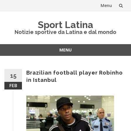
Menu
Vai
Sport Latina
al
Notizie sportive da Latina e dal mondo
contenuto
MENU
Vai
al
contenuto
Brazilian football player Robinho
15
in Istanbul
FEB