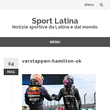
Menu
Vai
Sport Latina
al
Notizie sportive da Latina e dal mondo
contenuto
MENU
Vai
al
contenuto
verstappen-hamilton-ok
04
MAG