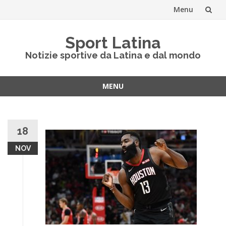
Menu
Vai
Sport Latina
al
Notizie sportive da Latina e dal mondo
contenuto
MENU
Vai
al
contenuto
18
NOV