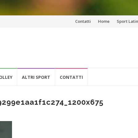
Vai
Contatti
Home
Sport Lati
al
contenuto
OLLEY
ALTRI SPORT
CONTATTI
9299e1aa1f1c274_1200x675