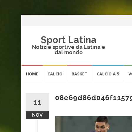
Sport Latina
Notizie sportive da Latina e
dal mondo
Vai
HOME
CALCIO
BASKET
CALCIO A 5
V
al
contenuto
08e69d86d046f1157
11
NOV