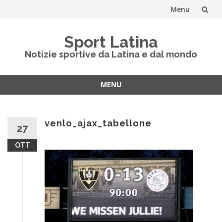
Menu
Vai
Sport Latina
al
Notizie sportive da Latina e dal mondo
contenuto
MENU
Vai
al
contenuto
venlo_ajax_tabellone
27
OTT