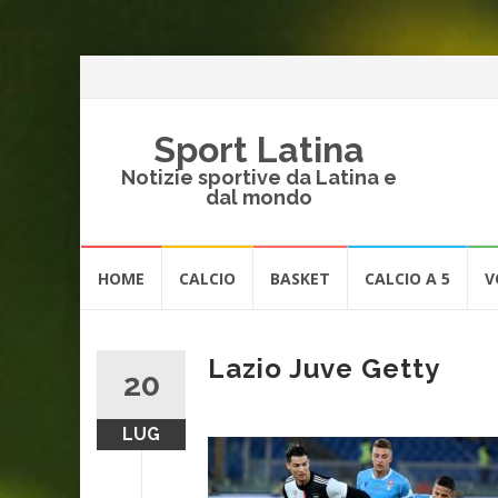
Sport Latina
Notizie sportive da Latina e
dal mondo
Vai
HOME
CALCIO
BASKET
CALCIO A 5
V
al
contenuto
Lazio Juve Getty
20
LUG