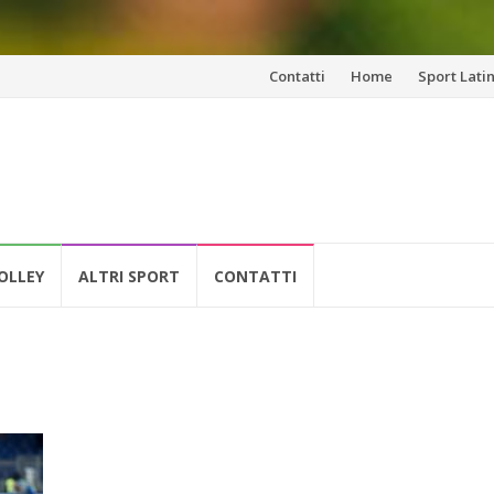
Vai
Contatti
Home
Sport Lati
al
contenuto
OLLEY
ALTRI SPORT
CONTATTI