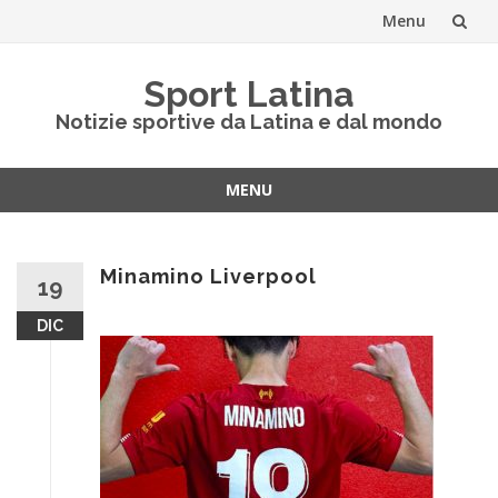
Menu
Vai
Sport Latina
al
Notizie sportive da Latina e dal mondo
contenuto
MENU
Vai
al
contenuto
Minamino Liverpool
19
DIC